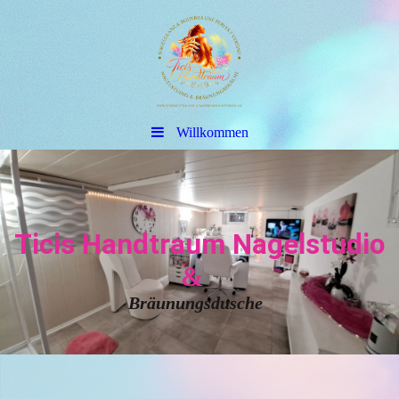
Willkommen
Ticis Handtraum Nagelstudio
&
Bräunungsdusche